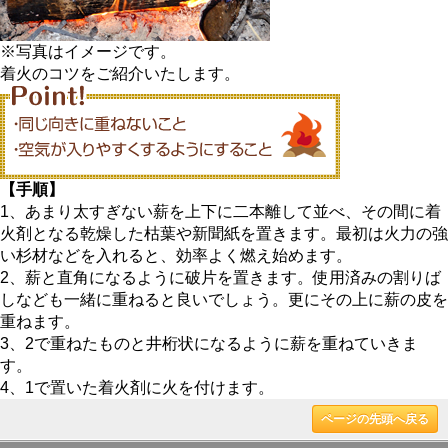
※写真はイメージです。
着火のコツをご紹介いたします。
【手順】
1、あまり太すぎない薪を上下に二本離して並べ、その間に着
火剤となる乾燥した枯葉や新聞紙を置きます。最初は火力の強
い杉材などを入れると、効率よく燃え始めます。
2、薪と直角になるように破片を置きます。使用済みの割りば
しなども一緒に重ねると良いでしょう。更にその上に薪の皮を
重ねます。
3、2で重ねたものと井桁状になるように薪を重ねていきま
す。
4、1で置いた着火剤に火を付けます。
ページの先頭へ戻る