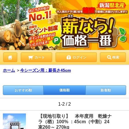
カート
ログイン
検索
ホーム
＞
今シーズン用：薪長さ45cm
おすすめ順
価格順
新着順
1-2 / 2
【現地引取り】 本年度用 乾燥ナ
ラ（楢）100% ：45cm（中割）24
束260～ 270kg